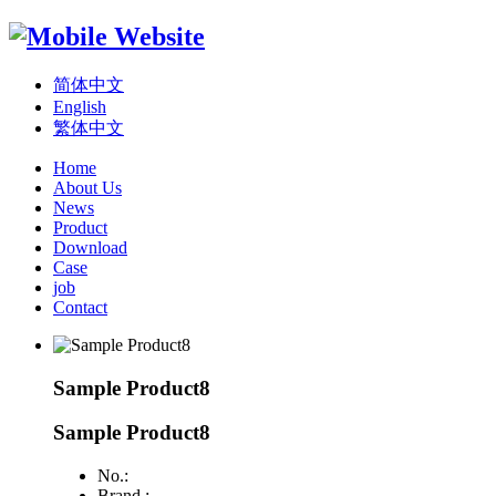
简体中文
English
繁体中文
Home
About Us
News
Product
Download
Case
job
Contact
Sample Product8
Sample Product8
No.:
Brand :