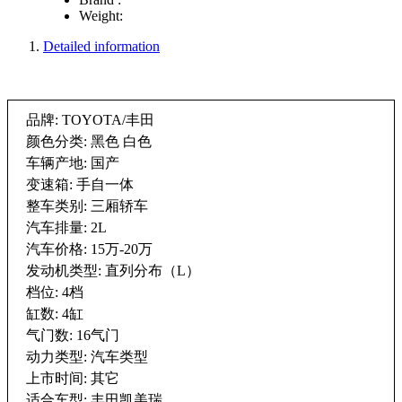
Weight:
Detailed information
品牌: TOYOTA/丰田
颜色分类: 黑色 白色
车辆产地: 国产
变速箱: 手自一体
整车类别: 三厢轿车
汽车排量: 2L
汽车价格: 15万-20万
发动机类型: 直列分布（L）
档位: 4档
缸数: 4缸
气门数: 16气门
动力类型: 汽车类型
上市时间: 其它
适合车型: 丰田凯美瑞