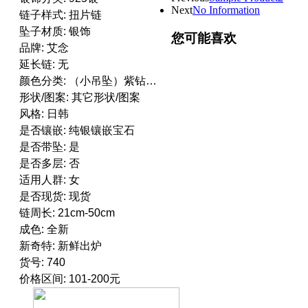
Next
No Information
链子样式: 扭片链
坠子材质: 银饰
您可能喜欢
品牌: 艾念
延长链: 无
颜色分类: （小吊坠）紫钻链长45CM现货 （小吊坠）紫钻链长40CM现货 （小吊坠）白钻链长45CM现货 （小吊坠）白钻链长40CM现货 （大吊坠）紫钻链长45CM现货 （大吊坠）紫钻链长40CM现货 （大吊坠）白钻链长45CM现货 （大吊坠）白钻链长40CM现货
形状/图案: 其它形状/图案
风格: 日韩
是否镶嵌: 纯银镶嵌宝石
是否带坠: 是
是否多层: 否
适用人群: 女
是否现货: 现货
链周长: 21cm-50cm
成色: 全新
新奇特: 新鲜出炉
货号: 740
价格区间: 101-200元