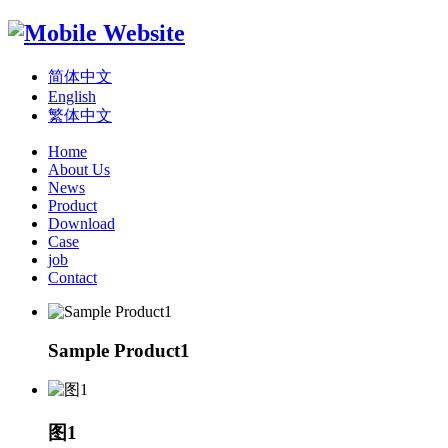
简体中文
English
繁体中文
Home
About Us
News
Product
Download
Case
job
Contact
Sample Product1
图1