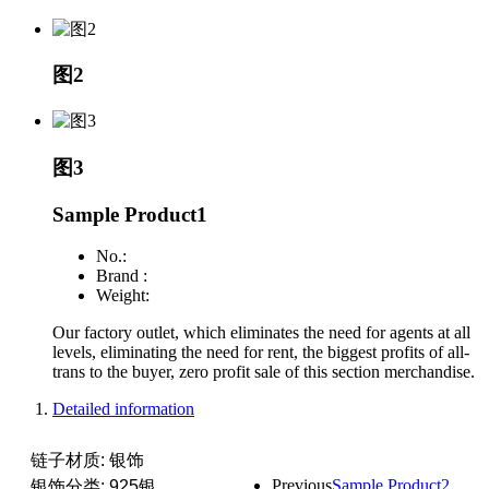
图2
图3
Sample Product1
No.:
Brand :
Weight:
Our factory outlet, which eliminates the need for agents at all
levels, eliminating the need for rent, the biggest profits of all-
trans to the buyer, zero profit sale of this section merchandise.
Detailed information
链子材质: 银饰
Previous
Sample Product2
银饰分类: 925银